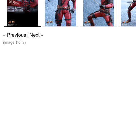
« Previous
Next »
|
(Image
1
of 9)