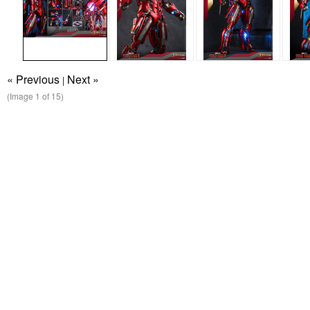
« Previous
Next »
|
(Image
1
of 15)