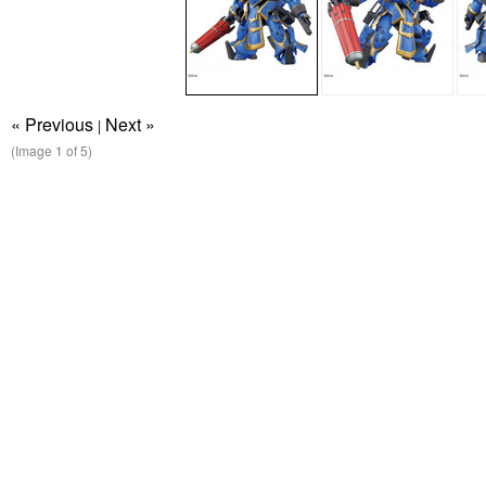
« Previous
Next »
|
(Image
1
of 5)