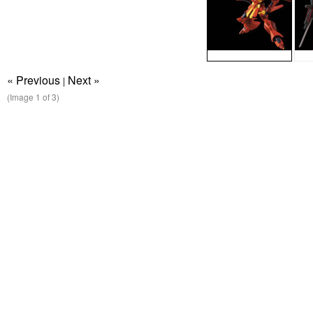
« Previous
Next »
|
(Image
1
of 3)