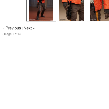
« Previous
Next »
|
(Image
1
of 6)