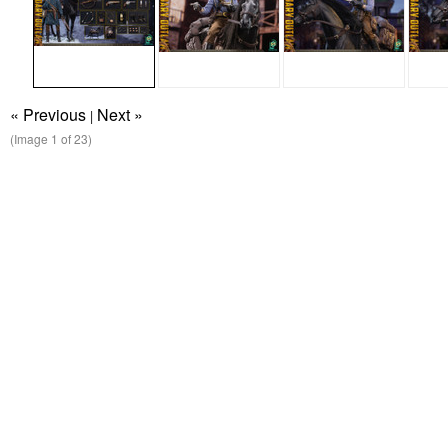
« Previous
Next »
|
(Image
1
of 23)